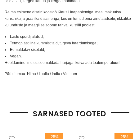
sisetallad, kerged kanda ja kerged hooldada.
Reima esimene disainikoostöö Klaus Haapaniemiga, maailmakuulsa
kunstniku ja graafika disaineriga, kes on tuntud oma ainulaadsete, rikkalike
kujunduste ja maagilise soome rahvaliku stiili poolest.
Laste spordijalatsid;
Termoplastiline kummist tald, tugeva haardumisega;
Eemaldatav sisetald;
Vegan.
Hooldamine: mustus eemaldada harjaga, kuivatada toatemperatuuril.
Päritolumaa: Hiina / Itaalia / India / Vietnam.
SARNASED TOOTED
-25%
-25%