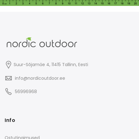
Suur-Sõjamäe 4, 11415
Tallinn
, Eesti
info@nordicoutdoor.ee
56996968
Info
Ostutingimused