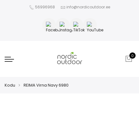
56996968
info@nordicoutdoor.ee
0
Kodu
REIMA Virna Navy 6980