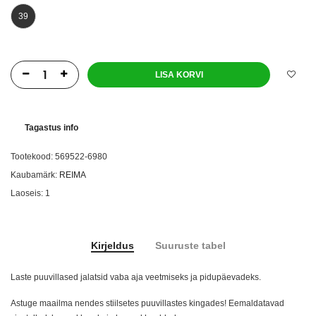
39
LISA KORVI
Tagastus info
Tootekood:
569522-6980
Kaubamärk:
REIMA
Laoseis:
1
Kirjeldus
Suuruste tabel
Laste puuvillased jalatsid vaba aja veetmiseks ja pidupäevadeks.
Astuge maailma nendes stiilsetes puuvillastes kingades! Eemaldatavad