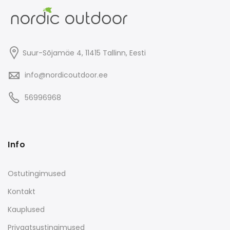
Suur-Sõjamäe 4, 11415
Tallinn
, Eesti
info@nordicoutdoor.ee
56996968
Info
Ostutingimused
Kontakt
Kauplused
Privaatsustingimused