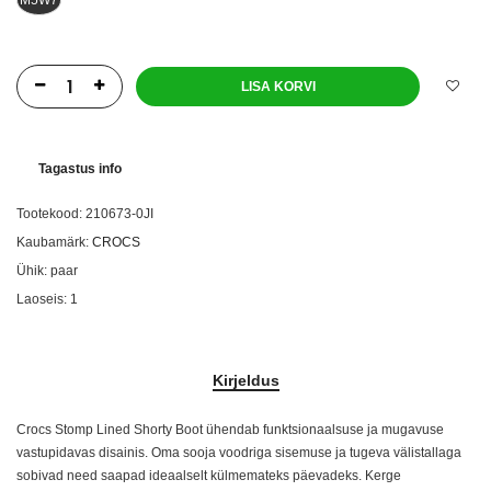
LISA KORVI
Tagastus info
Tootekood:
210673-0JI
Kaubamärk:
CROCS
Ühik:
paar
Laoseis:
1
Kirjeldus
Crocs Stomp Lined Shorty Boot ühendab funktsionaalsuse ja mugavuse
vastupidavas disainis. Oma sooja voodriga sisemuse ja tugeva välistallaga
sobivad need saapad ideaalselt külmemateks päevadeks. Kerge