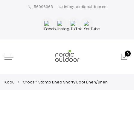
56996968
info@nordicoutdoor.ee
0
Kodu
Crocs™ Stomp Lined Shorty Boot Linen/Linen