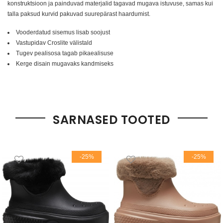
konstruktsioon ja painduvad materjalid tagavad mugava istuvuse, samas kui
talla paksud kurvid pakuvad suurepärast haardumist.
Vooderdatud sisemus lisab soojust
Vastupidav Croslite välistald
Tugev pealisosa tagab pikaealisuse
Kerge disain mugavaks kandmiseks
SARNASED TOOTED
-25%
-25%