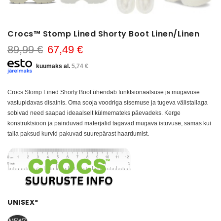
Crocs™ Stomp Lined Shorty Boot Linen/Linen
89,99 €
67,49 €
kuumaks al.
5,74 €
Crocs Stomp Lined Shorty Boot ühendab funktsionaalsuse ja mugavuse
vastupidavas disainis. Oma sooja voodriga sisemuse ja tugeva välistallaga
sobivad need saapad ideaalselt külmemateks päevadeks. Kerge
konstruktsioon ja painduvad materjalid tagavad mugava istuvuse, samas kui
talla paksud kurvid pakuvad suurepärast haardumist.
UNISEX
*
M5W7