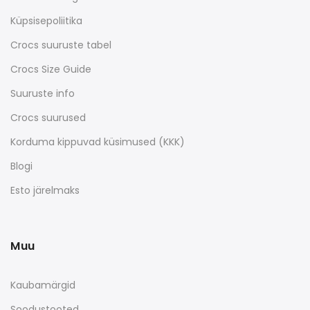
Küpsisepoliitika
Crocs suuruste tabel
Crocs Size Guide
Suuruste info
Crocs suurused
Korduma kippuvad küsimused (KKK)
Blogi
Esto järelmaks
Muu
Kaubamärgid
Soodustooted