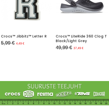
Crocs™ Jibbitz™ Letter R
Crocs™ LiteRide 360 Clog T
Black/Light Grey
5,99 €
4,49 €
49,99 €
37,49 €