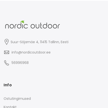
Suur-Sõjamäe 4, 11415
Tallinn
, Eesti
info@nordicoutdoor.ee
56996968
Info
Ostutingimused
Kontakt