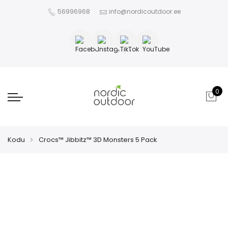
56996968
info@nordicoutdoor.ee
0
Kodu
Crocs™ Jibbitz™ 3D Monsters 5 Pack