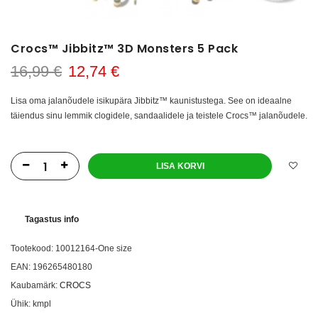
Crocs™ Jibbitz™ 3D Monsters 5 Pack
16,99 €
12,74 €
Lisa oma jalanõudele isikupära Jibbitz™ kaunistustega. See on ideaalne
täiendus sinu lemmik clogidele, sandaalidele ja teistele Crocs™ jalanõudele.
LISA KORVI
Tagastus info
Tootekood:
10012164-One size
EAN:
196265480180
Kaubamärk:
CROCS
Ühik:
kmpl