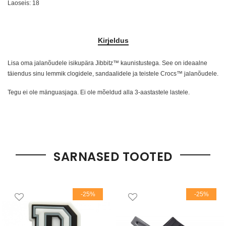
Laoseis:
18
Kirjeldus
Lisa oma jalanõudele isikupära Jibbitz™ kaunistustega. See on ideaalne
täiendus sinu lemmik clogidele, sandaalidele ja teistele Crocs™ jalanõudele.
Tegu ei ole mänguasjaga. Ei ole mõeldud alla 3-aastastele lastele.
SARNASED TOOTED
-25%
-25%