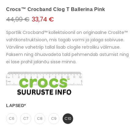
Crocs™ Crocband Clog T Ballerina Pink
44,99 €
33,74 €
Sportlik Crocband™ kollektsioonil on originaalne Croslite™
vahtkonstruktsioon, mis tagab vormi ja jalaga sobivuse.
Värviline vahetriip tallal lisab clogile retroliku välimuse.
Paksem ning õhuavadeta tald pehmendab astumist ning
ei lase prahil jalanõu sisse minna.
LAPSED
*
C6
C7
C8
C9
C10